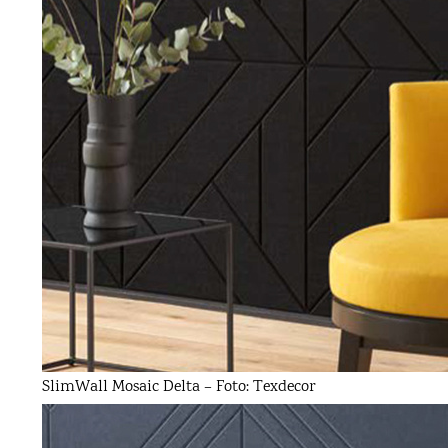
SlimWall Mosaic Delta – Foto: Texdecor