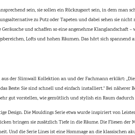
ansprechend sein, sie sollen ein Rückzugsort sein, in dem man s
ltungsalternative zu Putz oder Tapeten und dabei sehen sie nicht
de Geräusche und schaffen so eine angenehme Klanglandschaft – 
sbereichen, Lofts und hohen Räumen. Das hört sich spannend 
us der Slimwall Kollektion an und der Fachmann erklärt: „Die 
Beste: Sie sind schnell und einfach installiert.“ Bei näherer Be
 gut vorstellen, wie gemütlich und stylish ein Raum dadurch
tige Design. Die Mouldings Serie etwa wurde inspiriert von Leis
cken bringen sie zusätzlich Tiefe in die Räume. Die Fliesen der 
eit. Und die Serie Lines ist eine Hommage an die klassischen akus