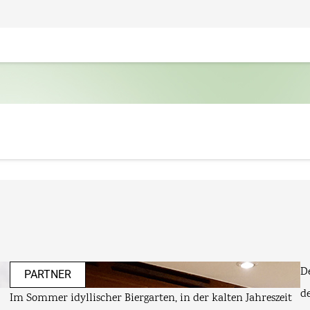
Dein Urlaubsglück: Persönliche Beratung statt Reisen von
der Stange – dein Weg zum Traumurlaub nach Maß
t
V