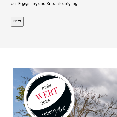
charmantes Restaurant - Stegner's Restaurant &
Landbiergarten in Oberrodach bei Kronach
Next