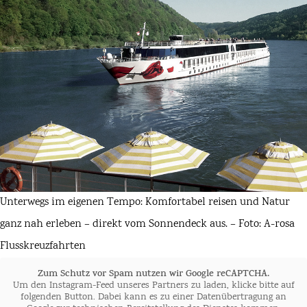
Unterwegs im eigenen Tempo: Komfortabel reisen und Natur
ganz nah erleben – direkt vom Sonnendeck aus. – Foto: A-rosa
Flusskreuzfahrten
Zum Schutz vor Spam nutzen wir Google reCAPTCHA.
Um den Instagram-Feed unseres Partners zu laden, klicke bitte auf
folgenden Button. Dabei kann es zu einer Datenübertragung an