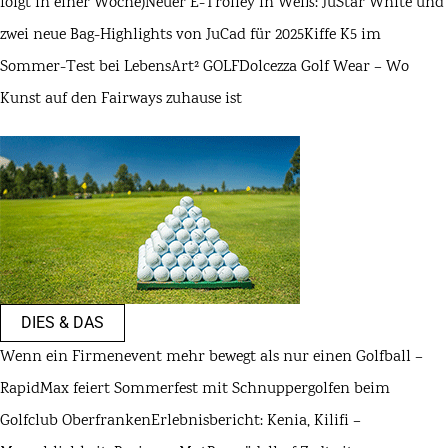
folgt in einer Woche)
Neuer E-Trolley in Weiß: JuStar White und
zwei neue Bag-Highlights von JuCad für 2025
Kiffe K5 im
Sommer-Test bei LebensArt² GOLF
Dolcezza Golf Wear – Wo
Kunst auf den Fairways zuhause ist
DIES & DAS
Wenn ein Firmenevent mehr bewegt als nur einen Golfball –
RapidMax feiert Sommerfest mit Schnuppergolfen beim
Golfclub Oberfranken
Erlebnisbericht: Kenia, Kilifi –