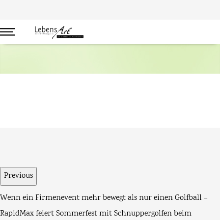
GOLF
Previous
PARTNER
FÿHRSORGER – Führungskräfte- und Personalentwicklung