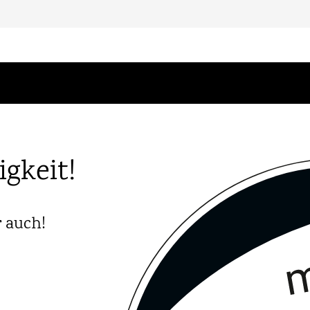
gkeit!
r
auch!