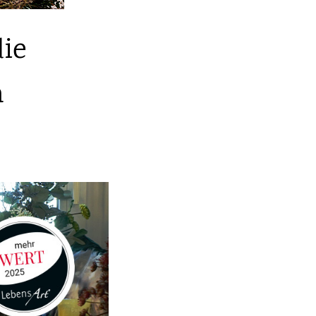
die
n