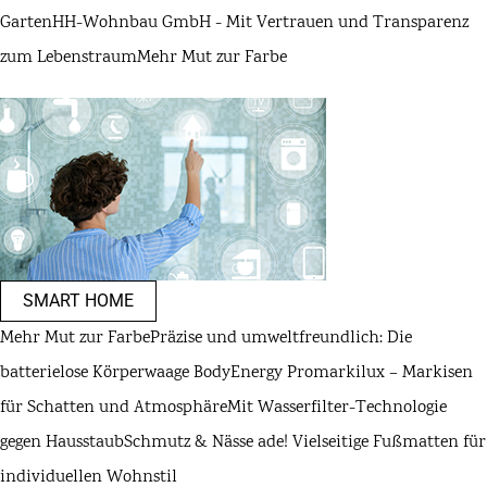
Garten
HH-Wohnbau GmbH - Mit Vertrauen und Transparenz
zum Lebenstraum
Mehr Mut zur Farbe
SMART HOME
Mehr Mut zur Farbe
Präzise und umweltfreundlich: Die
batterielose Körperwaage BodyEnergy Pro
markilux – Markisen
für Schatten und Atmosphäre
Mit Wasserfilter-Technologie
gegen Hausstaub
Schmutz & Nässe ade! Vielseitige Fußmatten für
individuellen Wohnstil