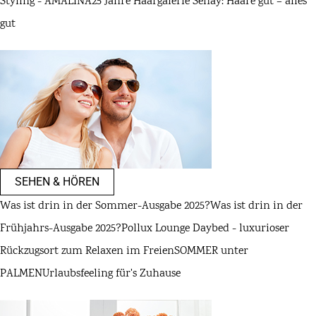
Styling - AMALINA
25 Jahre Haargalerie Senay: Haare gut – alles
gut
SEHEN & HÖREN
Was ist drin in der Sommer-Ausgabe 2025?
Was ist drin in der
Frühjahrs-Ausgabe 2025?
Pollux Lounge Daybed - luxurioser
Rückzugsort zum Relaxen im Freien
SOMMER unter
PALMEN
Urlaubsfeeling für's Zuhause