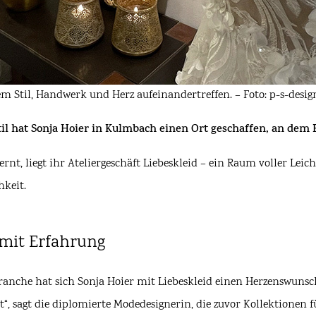
em Stil, Handwerk und Herz aufeinandertreffen. – Foto: p-s-desig
il hat Sonja Hoier in Kulmbach einen Ort geschaffen, an dem
rnt, liegt ihr Ateliergeschäft
Liebeskleid
– ein Raum voller Leicht
hkeit.
 mit Erfahrung
che hat sich Sonja Hoier mit Liebeskleid einen Herzenswunsch e
lt“, sagt die diplomierte Modedesignerin, die zuvor Kollektionen