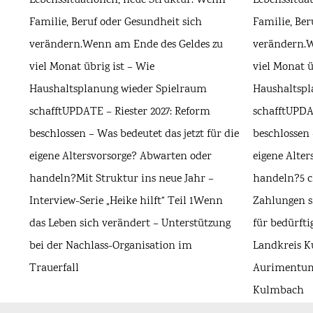
Lebenssituationen, neue Struktur. Wenn
Lebenssitua
Familie, Beruf oder Gesundheit sich
Familie, Ber
verändern.
Wenn am Ende des Geldes zu
verändern.
W
viel Monat übrig ist – Wie
viel Monat ü
Haushaltsplanung wieder Spielraum
Haushaltspl
schafft
UPDATE – Riester 2027: Reform
schafft
UPDAT
beschlossen – Was bedeutet das jetzt für die
beschlossen 
eigene Altersvorsorge? Abwarten oder
eigene Alte
handeln?
Mit Struktur ins neue Jahr –
handeln?
5 
Interview-Serie „Heike hilft“ Teil 1
Wenn
Zahlungen s
das Leben sich verändert – Unterstützung
für bedürfti
bei der Nachlass-Organisation im
Landkreis 
Trauerfall
Aurimentum 
Kulmbach