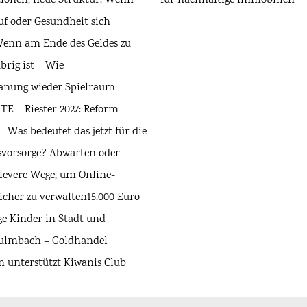
tionen, neue Struktur. Wenn
für nachhaltige Immobilien
uf oder Gesundheit sich
enn am Ende des Geldes zu
brig ist – Wie
anung wieder Spielraum
E – Riester 2027: Reform
– Was bedeutet das jetzt für die
rsvorsorge? Abwarten oder
clevere Wege, um Online-
icher zu verwalten
15.000 Euro
ge Kinder in Stadt und
Kulmbach – Goldhandel
unterstützt Kiwanis Club