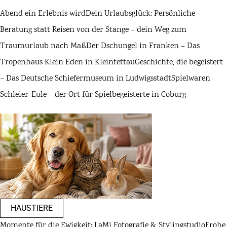
Abend ein Erlebnis wird
Dein Urlaubsglück: Persönliche
Beratung statt Reisen von der Stange – dein Weg zum
Traumurlaub nach Maß
Der Dschungel in Franken – Das
Tropenhaus Klein Eden in Kleintettau
Geschichte, die begeistert
– Das Deutsche Schiefermuseum in Ludwigsstadt
Spielwaren
Schleier-Eule – der Ort für Spielbegeisterte in Coburg
HAUSTIERE
Momente für die Ewigkeit: LaMi Fotografie & Stylingstudio
Frohe