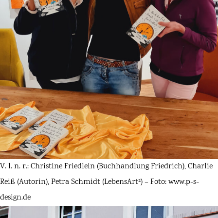
V. l. n. r.: Christine Friedlein (Buchhandlung Friedrich), Charlie
Reiß (Autorin), Petra Schmidt (LebensArt²) – Foto: www.p-s-
design.de